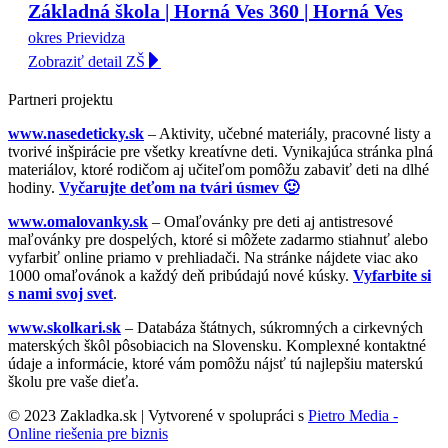
Základná škola | Horná Ves 360 | Horná Ves
okres Prievidza
Zobraziť detail ZŠ
Partneri projektu
www.nasedeticky.sk
– Aktivity, učebné materiály, pracovné listy a
tvorivé inšpirácie pre všetky kreatívne deti. Vynikajúca stránka plná
materiálov, ktoré rodičom aj učiteľom pomôžu zabaviť deti na dlhé
hodiny.
Vyčarujte deťom na tvári úsmev 🙂
www.omalovanky.sk
– Omaľovánky pre deti aj antistresové
maľovánky pre dospelých, ktoré si môžete zadarmo stiahnuť alebo
vyfarbiť online priamo v prehliadači. Na stránke nájdete viac ako
1000 omaľovánok a každý deň pribúdajú nové kúsky.
Vyfarbite si
s nami svoj svet
.
www.skolkari.sk
– Databáza štátnych, súkromných a cirkevných
materských škôl pôsobiacich na Slovensku. Komplexné kontaktné
údaje a informácie, ktoré vám pomôžu nájsť tú najlepšiu materskú
školu pre vaše dieťa.
© 2023 Zakladka.sk | Vytvorené v spolupráci s
Pietro Media -
Online riešenia pre biznis