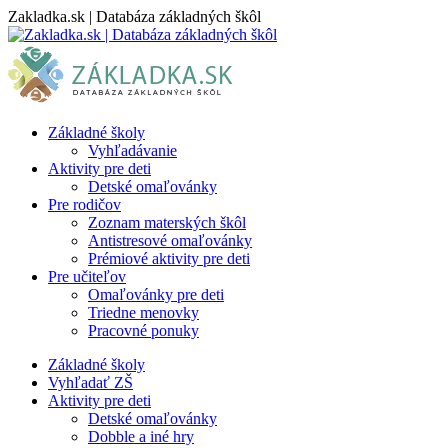
Skip
Zakladka.sk | Databáza základných škôl
to
content
Základné školy
Vyhľadávanie
Aktivity pre deti
Detské omaľovánky
Pre rodičov
Zoznam materských škôl
Antistresové omaľovánky
Prémiové aktivity pre deti
Pre učiteľov
Omaľovánky pre deti
Triedne menovky
Pracovné ponuky
Základné školy
Vyhľadať ZŠ
Aktivity pre deti
Detské omaľovánky
Dobble a iné hry