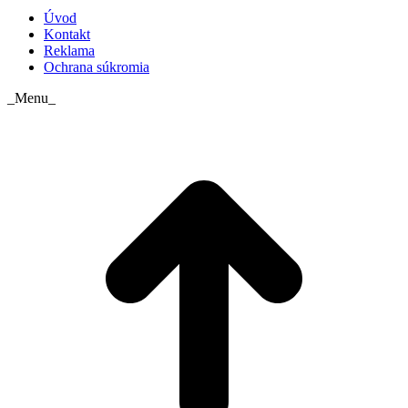
Úvod
Kontakt
Reklama
Ochrana súkromia
_Menu_
t
T