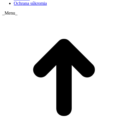
Ochrana súkromia
_Menu_
t
T