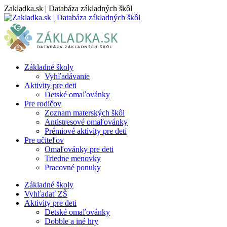
Skip
Zakladka.sk | Databáza základných škôl
to
content
Základné školy
Vyhľadávanie
Aktivity pre deti
Detské omaľovánky
Pre rodičov
Zoznam materských škôl
Antistresové omaľovánky
Prémiové aktivity pre deti
Pre učiteľov
Omaľovánky pre deti
Triedne menovky
Pracovné ponuky
Základné školy
Vyhľadať ZŠ
Aktivity pre deti
Detské omaľovánky
Dobble a iné hry