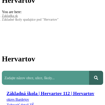
Hervartov
You are here:
Zakladka.sk
Základné školy spadajúce pod "Hervartov"
Hervartov
Základná škola | Hervartov 112 | Hervartov
okres Bardejov
Zobraziť detail ZŠ