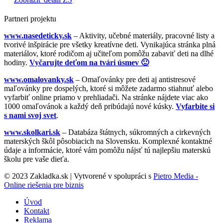
Partneri projektu
www.nasedeticky.sk
– Aktivity, učebné materiály, pracovné listy a
tvorivé inšpirácie pre všetky kreatívne deti. Vynikajúca stránka plná
materiálov, ktoré rodičom aj učiteľom pomôžu zabaviť deti na dlhé
hodiny.
Vyčarujte deťom na tvári úsmev 🙂
www.omalovanky.sk
– Omaľovánky pre deti aj antistresové
maľovánky pre dospelých, ktoré si môžete zadarmo stiahnuť alebo
vyfarbiť online priamo v prehliadači. Na stránke nájdete viac ako
1000 omaľovánok a každý deň pribúdajú nové kúsky.
Vyfarbite si
s nami svoj svet
.
www.skolkari.sk
– Databáza štátnych, súkromných a cirkevných
materských škôl pôsobiacich na Slovensku. Komplexné kontaktné
údaje a informácie, ktoré vám pomôžu nájsť tú najlepšiu materskú
školu pre vaše dieťa.
© 2023 Zakladka.sk | Vytvorené v spolupráci s
Pietro Media -
Online riešenia pre biznis
Úvod
Kontakt
Reklama