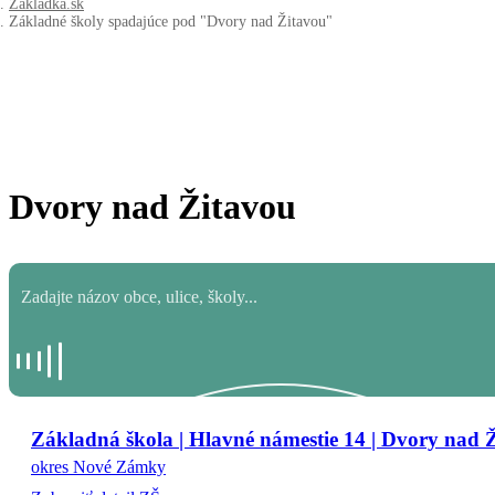
Zakladka.sk
Základné školy spadajúce pod "Dvory nad Žitavou"
Dvory nad Žitavou
Základná škola | Hlavné námestie 14 | Dvory nad 
okres Nové Zámky