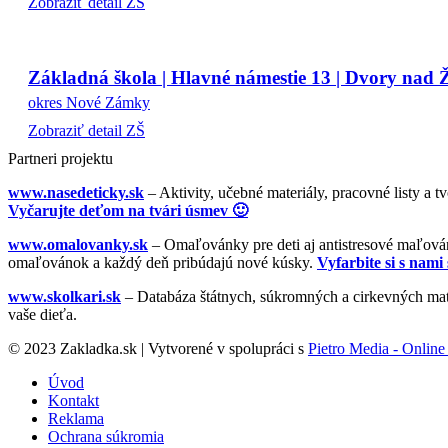
Zobraziť detail ZŠ
Základná škola | Hlavné námestie 13 | Dvory nad 
okres Nové Zámky
Zobraziť detail ZŠ
Partneri projektu
www.nasedeticky.sk
– Aktivity, učebné materiály, pracovné listy a t
Vyčarujte deťom na tvári úsmev 🙂
www.omalovanky.sk
– Omaľovánky pre deti aj antistresové maľovánk
omaľovánok a každý deň pribúdajú nové kúsky.
Vyfarbite si s nami 
www.skolkari.sk
– Databáza štátnych, súkromných a cirkevných mate
vaše dieťa.
© 2023 Zakladka.sk | Vytvorené v spolupráci s
Pietro Media - Online 
Úvod
Kontakt
Reklama
Ochrana súkromia