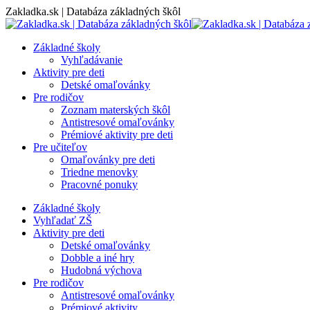
Skip
Zakladka.sk | Databáza základných škôl
to
content
Základné školy
Vyhľadávanie
Aktivity pre deti
Detské omaľovánky
Pre rodičov
Zoznam materských škôl
Antistresové omaľovánky
Prémiové aktivity pre deti
Pre učiteľov
Omaľovánky pre deti
Triedne menovky
Pracovné ponuky
Základné školy
Vyhľadať ZŠ
Aktivity pre deti
Detské omaľovánky
Dobble a iné hry
Hudobná výchova
Pre rodičov
Antistresové omaľovánky
Prémiové aktivity