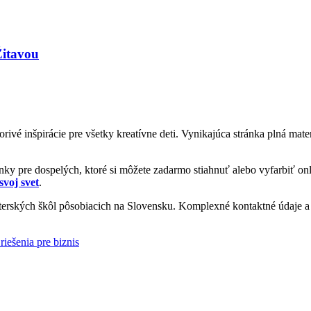
Žitavou
vorivé inšpirácie pre všetky kreatívne deti. Vynikajúca stránka plná ma
y pre dospelých, ktoré si môžete zadarmo stiahnuť alebo vyfarbiť onl
svoj svet
.
rských škôl pôsobiacich na Slovensku. Komplexné kontaktné údaje a i
riešenia pre biznis