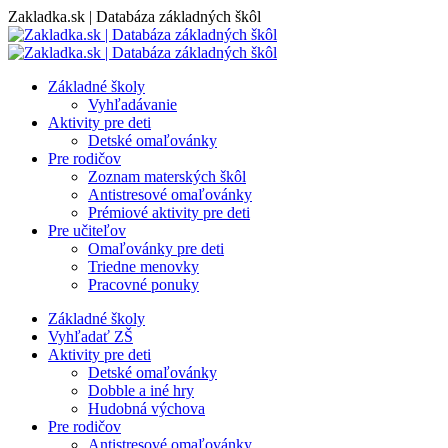
Skip
Zakladka.sk | Databáza základných škôl
to
content
Základné školy
Vyhľadávanie
Aktivity pre deti
Detské omaľovánky
Pre rodičov
Zoznam materských škôl
Antistresové omaľovánky
Prémiové aktivity pre deti
Pre učiteľov
Omaľovánky pre deti
Triedne menovky
Pracovné ponuky
Základné školy
Vyhľadať ZŠ
Aktivity pre deti
Detské omaľovánky
Dobble a iné hry
Hudobná výchova
Pre rodičov
Antistresové omaľovánky