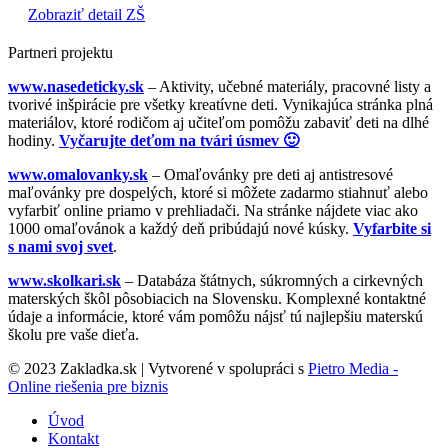
Zobraziť detail ZŠ
Partneri projektu
www.nasedeticky.sk
– Aktivity, učebné materiály, pracovné listy a
tvorivé inšpirácie pre všetky kreatívne deti. Vynikajúca stránka plná
materiálov, ktoré rodičom aj učiteľom pomôžu zabaviť deti na dlhé
hodiny.
Vyčarujte deťom na tvári úsmev 🙂
www.omalovanky.sk
– Omaľovánky pre deti aj antistresové
maľovánky pre dospelých, ktoré si môžete zadarmo stiahnuť alebo
vyfarbiť online priamo v prehliadači. Na stránke nájdete viac ako
1000 omaľovánok a každý deň pribúdajú nové kúsky.
Vyfarbite si
s nami svoj svet
.
www.skolkari.sk
– Databáza štátnych, súkromných a cirkevných
materských škôl pôsobiacich na Slovensku. Komplexné kontaktné
údaje a informácie, ktoré vám pomôžu nájsť tú najlepšiu materskú
školu pre vaše dieťa.
© 2023 Zakladka.sk | Vytvorené v spolupráci s
Pietro Media -
Online riešenia pre biznis
Úvod
Kontakt