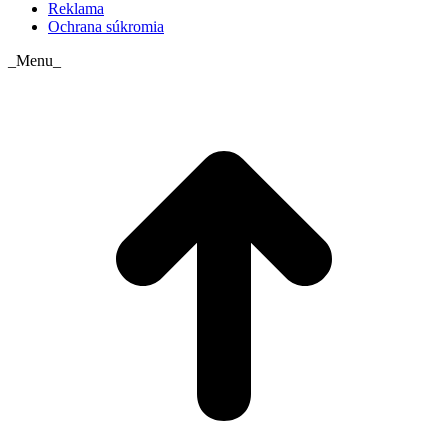
Reklama
Ochrana súkromia
_Menu_
t
T