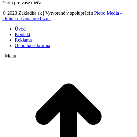
školu pre vaše dieťa.
© 2023 Zakladka.sk | Vytvorené v spolupráci s
Pietro Media -
Online riešenia pre biznis
Úvod
Kontakt
Reklama
Ochrana súkromia
_Menu_
t
T