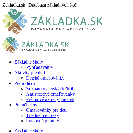
Skip
Zakladka.sk | Databáza základných škôl
to
content
Základné školy
Vyhľadávanie
Aktivity pre deti
Detské omaľovánky
Pre rodičov
Zoznam materských škôl
Antistresové omaľovánky
Prémiové aktivity pre deti
Pre učiteľov
Omaľovánky pre deti
Triedne menovky
Pracovné ponuky
Základné školy