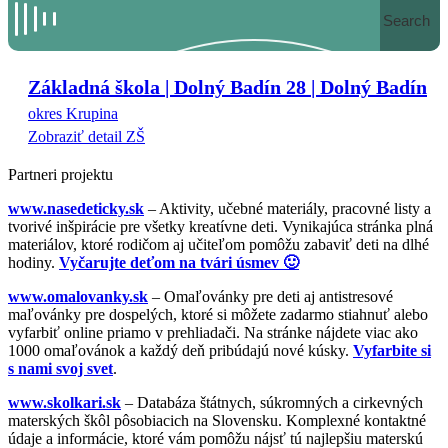
Search
Základná škola | Dolný Badín 28 | Dolný Badín
okres Krupina
Zobraziť detail ZŠ
Partneri projektu
www.nasedeticky.sk
– Aktivity, učebné materiály, pracovné listy a
tvorivé inšpirácie pre všetky kreatívne deti. Vynikajúca stránka plná
materiálov, ktoré rodičom aj učiteľom pomôžu zabaviť deti na dlhé
hodiny.
Vyčarujte deťom na tvári úsmev 🙂
www.omalovanky.sk
– Omaľovánky pre deti aj antistresové
maľovánky pre dospelých, ktoré si môžete zadarmo stiahnuť alebo
vyfarbiť online priamo v prehliadači. Na stránke nájdete viac ako
1000 omaľovánok a každý deň pribúdajú nové kúsky.
Vyfarbite si
s nami svoj svet
.
www.skolkari.sk
– Databáza štátnych, súkromných a cirkevných
materských škôl pôsobiacich na Slovensku. Komplexné kontaktné
údaje a informácie, ktoré vám pomôžu nájsť tú najlepšiu materskú