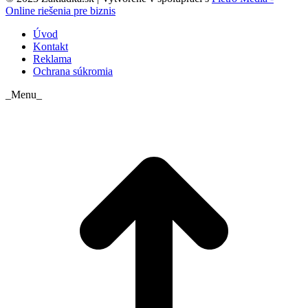
Online riešenia pre biznis
Úvod
Kontakt
Reklama
Ochrana súkromia
_Menu_
t
T