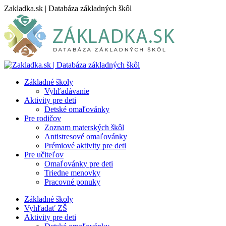
Skip
Zakladka.sk | Databáza základných škôl
to
content
Základné školy
Vyhľadávanie
Aktivity pre deti
Detské omaľovánky
Pre rodičov
Zoznam materských škôl
Antistresové omaľovánky
Prémiové aktivity pre deti
Pre učiteľov
Omaľovánky pre deti
Triedne menovky
Pracovné ponuky
Základné školy
Vyhľadať ZŠ
Aktivity pre deti