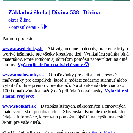
Základná škola | Divina 538 | Divina
okres Žilina
Zobraziť detail ZŠ
Partneri projektu
www.nasedeticky.sk
– Aktivity, učebné materiály, pracovné listy a
tvorivé inšpirácie pre všetky kreatívne deti. Vynikajúca stránka plná
materiálov, ktoré rodičom aj učiteľom pomôžu zabaviť deti na dlhé
hodiny.
Vyčarujte deťom na tvári úsmev 🙂
www.omalovanky.sk
– Omaľovánky pre deti aj antistresové
maľovánky pre dospelých, ktoré si môžete zadarmo stiahnuť alebo
vyfarbiť online priamo v prehliadači. Na stránke nájdete viac ako
1000 omaľovánok a každý deň pribúdajú nové kúsky.
Vyfarbite si
s nami svoj svet
.
www.skolkari.sk
– Databáza štátnych, súkromných a cirkevných
materských škôl pôsobiacich na Slovensku. Komplexné kontaktné
údaje a informácie, ktoré vám pomôžu nájsť tú najlepšiu materskú
školu pre vaše dieťa.
© 2023 Zakladka.sk | Vytvorené v spolupráci s
Pietro Media -