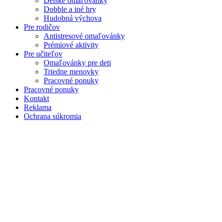
Detské omaľovánky
Dobble a iné hry
Hudobná výchova
Pre rodičov
Antistresové omaľovánky
Prémiové aktivity
Pre učiteľov
Omaľovánky pre deti
Triedne menovky
Pracovné ponuky
Pracovné ponuky
Kontakt
Reklama
Ochrana súkromia