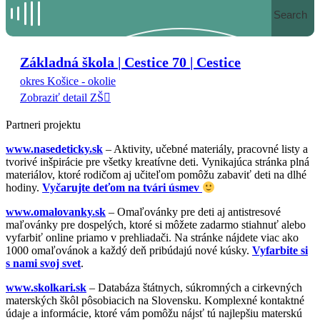
Search
Základná škola | Cestice 70 | Cestice
okres Košice - okolie
Zobraziť detail ZŠ
Partneri projektu
www.nasedeticky.sk
– Aktivity, učebné materiály, pracovné listy a
tvorivé inšpirácie pre všetky kreatívne deti. Vynikajúca stránka plná
materiálov, ktoré rodičom aj učiteľom pomôžu zabaviť deti na dlhé
hodiny.
Vyčarujte deťom na tvári úsmev
www.omalovanky.sk
– Omaľovánky pre deti aj antistresové
maľovánky pre dospelých, ktoré si môžete zadarmo stiahnuť alebo
vyfarbiť online priamo v prehliadači. Na stránke nájdete viac ako
1000 omaľovánok a každý deň pribúdajú nové kúsky.
Vyfarbite si
s nami svoj svet
.
www.skolkari.sk
– Databáza štátnych, súkromných a cirkevných
materských škôl pôsobiacich na Slovensku. Komplexné kontaktné
údaje a informácie, ktoré vám pomôžu nájsť tú najlepšiu materskú