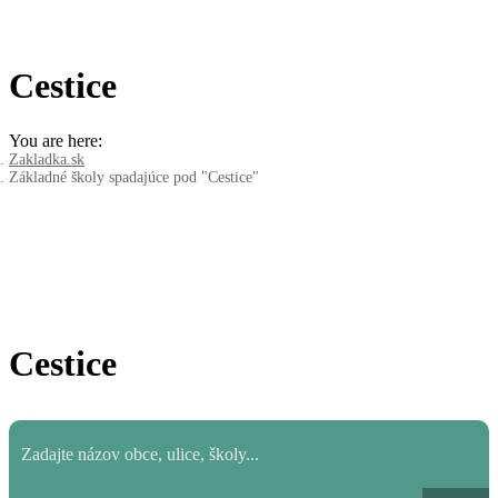
Cestice
You are here:
Zakladka.sk
Základné školy spadajúce pod "Cestice"
Cestice