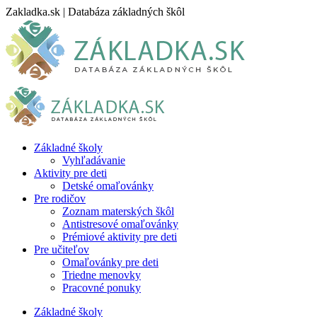
Skip
Zakladka.sk | Databáza základných škôl
to
content
Základné školy
Vyhľadávanie
Aktivity pre deti
Detské omaľovánky
Pre rodičov
Zoznam materských škôl
Antistresové omaľovánky
Prémiové aktivity pre deti
Pre učiteľov
Omaľovánky pre deti
Triedne menovky
Pracovné ponuky
Základné školy