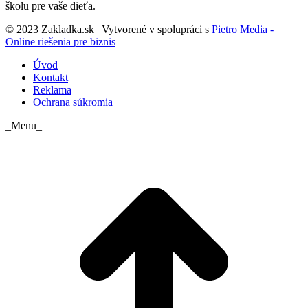
školu pre vaše dieťa.
© 2023 Zakladka.sk | Vytvorené v spolupráci s
Pietro Media -
Online riešenia pre biznis
Úvod
Kontakt
Reklama
Ochrana súkromia
_Menu_
t
T