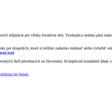
vorivé inšpirácie pre všetky kreatívne deti. Vynikajúca stránka plná ma
y pre dospelých, ktoré si môžete zadarmo stiahnuť alebo vyfarbiť onl
svoj svet
.
rských škôl pôsobiacich na Slovensku. Komplexné kontaktné údaje a i
riešenia pre biznis