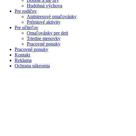
Dobble a iné hry
Hudobná výchova
Pre rodičov
Antistresové omaľovánky
Prémiové aktivity
Pre učiteľov
Omaľovánky pre deti
Triedne menovky
Pracovné ponuky
Pracovné ponuky
Kontakt
Reklama
Ochrana súkromia