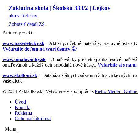
Základná škola | Školská 333/2 | Cejkov
okres Trebišov
Zobraziť detail ZŠ
Partneri projektu
www.nasedeticky.sk
– Aktivity, učebné materiály, pracovné listy a t
Vyčarujte deťom na tvári úsmev 🙂
www.omalovanky.sk
– Omaľovánky pre deti aj antistresové maľovánk
omaľovánok a každý deň pribúdajú nové kúsky.
Vyfarbite si s nami 
www.skolkari.sk
– Databáza štátnych, súkromných a cirkevných mate
vaše dieťa.
© 2023 Zakladka.sk | Vytvorené v spolupráci s
Pietro Media - Online 
Úvod
Kontakt
Reklama
Ochrana súkromia
_Menu_