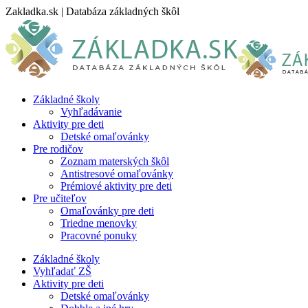
Skip
Zakladka.sk | Databáza základných škôl
to
content
Základné školy
Vyhľadávanie
Aktivity pre deti
Detské omaľovánky
Pre rodičov
Zoznam materských škôl
Antistresové omaľovánky
Prémiové aktivity pre deti
Pre učiteľov
Omaľovánky pre deti
Triedne menovky
Pracovné ponuky
Základné školy
Vyhľadať ZŠ
Aktivity pre deti
Detské omaľovánky