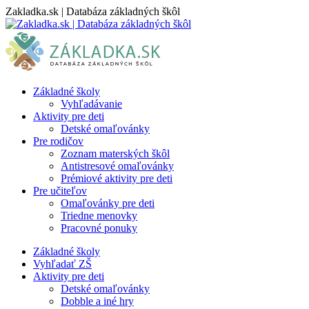
Skip
Zakladka.sk | Databáza základných škôl
to
content
Základné školy
Vyhľadávanie
Aktivity pre deti
Detské omaľovánky
Pre rodičov
Zoznam materských škôl
Antistresové omaľovánky
Prémiové aktivity pre deti
Pre učiteľov
Omaľovánky pre deti
Triedne menovky
Pracovné ponuky
Základné školy
Vyhľadať ZŠ
Aktivity pre deti
Detské omaľovánky
Dobble a iné hry