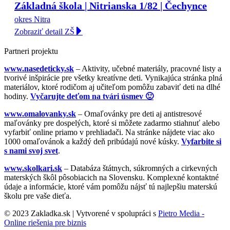
Základná škola | Nitrianska 1/82 | Čechynce
okres Nitra
Zobraziť detail ZŠ
Partneri projektu
www.nasedeticky.sk
– Aktivity, učebné materiály, pracovné listy a
tvorivé inšpirácie pre všetky kreatívne deti. Vynikajúca stránka plná
materiálov, ktoré rodičom aj učiteľom pomôžu zabaviť deti na dlhé
hodiny.
Vyčarujte deťom na tvári úsmev 🙂
www.omalovanky.sk
– Omaľovánky pre deti aj antistresové
maľovánky pre dospelých, ktoré si môžete zadarmo stiahnuť alebo
vyfarbiť online priamo v prehliadači. Na stránke nájdete viac ako
1000 omaľovánok a každý deň pribúdajú nové kúsky.
Vyfarbite si
s nami svoj svet
.
www.skolkari.sk
– Databáza štátnych, súkromných a cirkevných
materských škôl pôsobiacich na Slovensku. Komplexné kontaktné
údaje a informácie, ktoré vám pomôžu nájsť tú najlepšiu materskú
školu pre vaše dieťa.
© 2023 Zakladka.sk | Vytvorené v spolupráci s
Pietro Media -
Online riešenia pre biznis