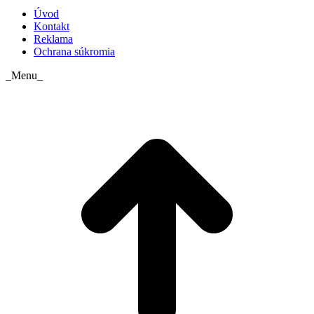
Úvod
Kontakt
Reklama
Ochrana súkromia
_Menu_
t
T