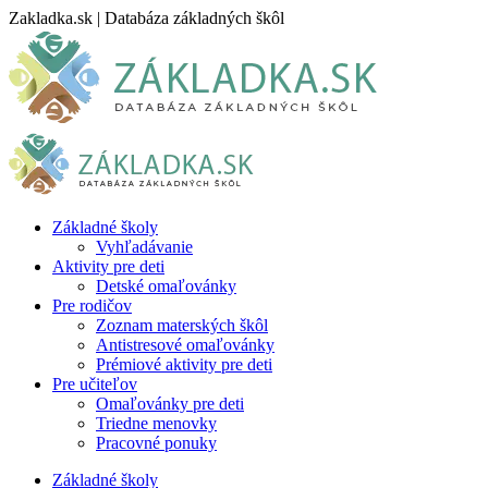
Skip
Zakladka.sk | Databáza základných škôl
to
content
Základné školy
Vyhľadávanie
Aktivity pre deti
Detské omaľovánky
Pre rodičov
Zoznam materských škôl
Antistresové omaľovánky
Prémiové aktivity pre deti
Pre učiteľov
Omaľovánky pre deti
Triedne menovky
Pracovné ponuky
Základné školy