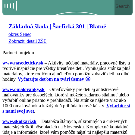
Search
Základná škola | Šarfická 301 | Blatné
okres Senec
Zobraziť detail ZŠ
Partneri projektu
www.nasedeticky.sk
– Aktivity, učebné materiály, pracovné listy a
tvorivé inšpirácie pre všetky kreatívne deti. Vynikajúca stránka plná
materiálov, ktoré rodičom aj učiteľom pomôžu zabaviť deti na dlhé
hodiny.
Vyčarujte deťom na tvári úsmev 🙂
www.omalovanky.sk
– Omaľovánky pre deti aj antistresové
maľovánky pre dospelých, ktoré si môžete zadarmo stiahnuť alebo
vyfarbiť online priamo v prehliadači. Na stránke nájdete viac ako
1000 omaľovánok a každý deň pribúdajú nové kúsky.
Vyfarbite si
s nami svoj svet
.
www.skolkari.sk
– Databáza štátnych, súkromných a cirkevných
materských škôl pôsobiacich na Slovensku. Komplexné kontaktné
údaje a informácie, ktoré vám pomôžu nájsť tú najlepšiu materskú