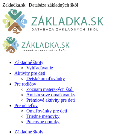
Skip
Zakladka.sk | Databáza základných škôl
to
content
Základné školy
Vyhľadávanie
Aktivity pre deti
Detské omaľovánky
Pre rodičov
Zoznam materských škôl
Antistresové omaľovánky
Prémiové aktivity pre deti
Pre učiteľov
Omaľovánky pre deti
Triedne menovky
Pracovné ponuky
Základné školy