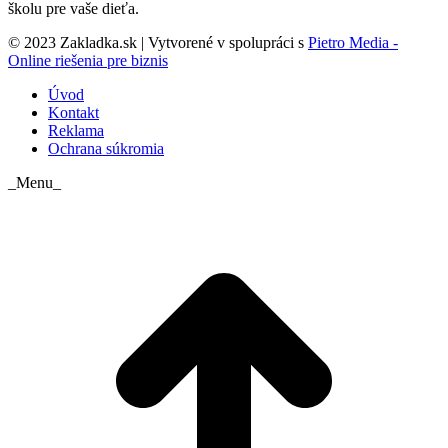
školu pre vaše dieťa.
© 2023 Zakladka.sk | Vytvorené v spolupráci s
Pietro Media -
Online riešenia pre biznis
Úvod
Kontakt
Reklama
Ochrana súkromia
_Menu_
t
T