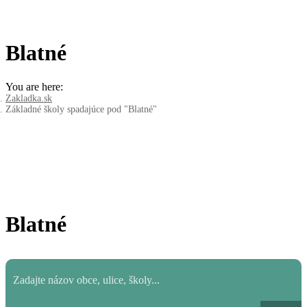
Blatné
You are here:
Zakladka.sk
Základné školy spadajúce pod "Blatné"
Blatné