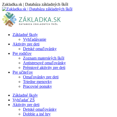
Skip
Zakladka.sk | Databáza základných škôl
to
content
Základné školy
Vyhľadávanie
Aktivity pre deti
Detské omaľovánky
Pre rodičov
Zoznam materských škôl
Antistresové omaľovánky
Prémiové aktivity pre deti
Pre učiteľov
Omaľovánky pre deti
Triedne menovky
Pracovné ponuky
Základné školy
Vyhľadať ZŠ
Aktivity pre deti
Detské omaľovánky
Dobble a iné hry