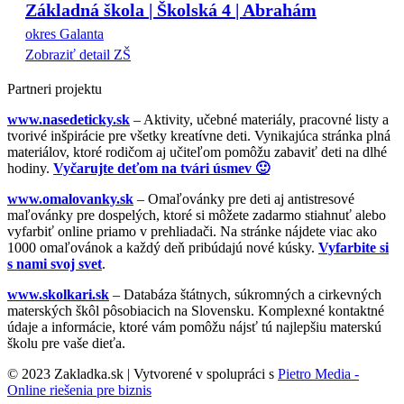
Základná škola | Školská 4 | Abrahám
okres Galanta
Zobraziť detail ZŠ
Partneri projektu
www.nasedeticky.sk
– Aktivity, učebné materiály, pracovné listy a
tvorivé inšpirácie pre všetky kreatívne deti. Vynikajúca stránka plná
materiálov, ktoré rodičom aj učiteľom pomôžu zabaviť deti na dlhé
hodiny.
Vyčarujte deťom na tvári úsmev 🙂
www.omalovanky.sk
– Omaľovánky pre deti aj antistresové
maľovánky pre dospelých, ktoré si môžete zadarmo stiahnuť alebo
vyfarbiť online priamo v prehliadači. Na stránke nájdete viac ako
1000 omaľovánok a každý deň pribúdajú nové kúsky.
Vyfarbite si
s nami svoj svet
.
www.skolkari.sk
– Databáza štátnych, súkromných a cirkevných
materských škôl pôsobiacich na Slovensku. Komplexné kontaktné
údaje a informácie, ktoré vám pomôžu nájsť tú najlepšiu materskú
školu pre vaše dieťa.
© 2023 Zakladka.sk | Vytvorené v spolupráci s
Pietro Media -
Online riešenia pre biznis