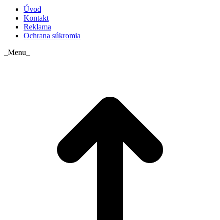
Úvod
Kontakt
Reklama
Ochrana súkromia
_Menu_
t
T